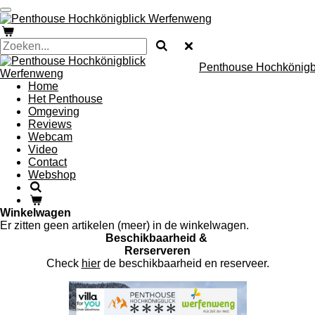
Ga
direct
naar
de
hoofdinhoud
Penthouse Hochkönigb
Home
Het Penthouse
Omgeving
Reviews
Webcam
Video
Contact
Webshop
Winkelwagen
Er zitten geen artikelen (meer) in de winkelwagen.
Beschikbaarheid &
Rerserveren
Check
hier
de beschikbaarheid en reserveer.